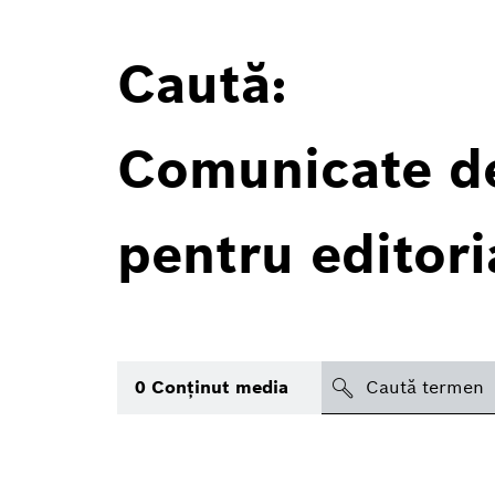
Caută:
Comunicate de
pentru editori
search
0
Conţinut media
icon
Subiect
(2)