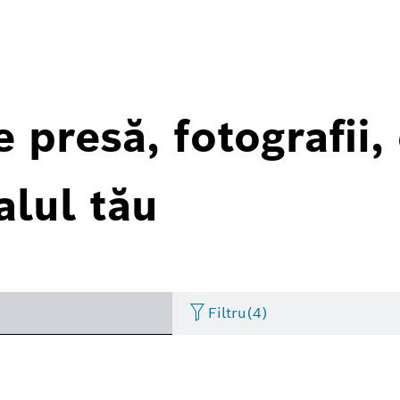
 presă, fotografii,
alul tău
Filtru
(4)
Artificial Intelligence
Comunicat de presă
Perioadă de timp
Termotehnică
Business/Economic
Kit de presă