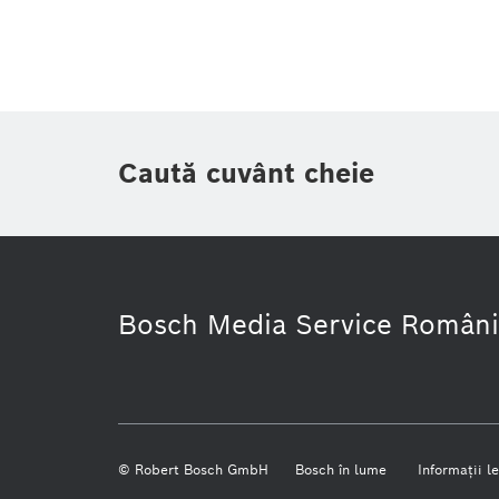
Zonă
(1)
Perioadă de timp
Tip
(1)
Caută cuvânt cheie
Bosch Media Service Români
Business/Economic
Vehicule come
© Robert Bosch GmbH
Bosch în lume
Informaţii l