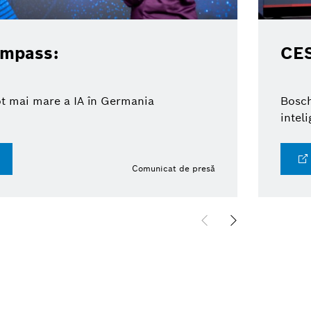
ompass:
CE
ot mai mare a IA în Germania
Bosch
intel
Comunicat de presă