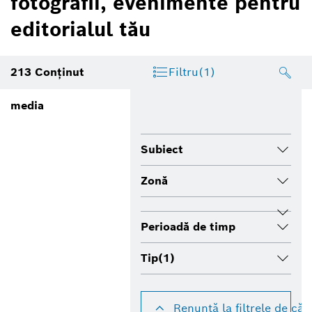
fotografii, evenimente pentru
editorialul tău
213
Conţinut
Filtru
(1)
media
Subiect
Zonă
Perioadă de timp
Tip
(1)
Renunţă la filtrele de cău